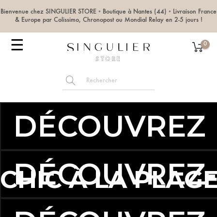
Bienvenue chez SINGULIER STORE ◦ Boutique à Nantes (44) ◦ Livraison France
& Europe par Colissimo, Chronopost ou Mondial Relay en 2-5 jours !
Basculer
☰
0
la
navigation
DÉCOUVREZ 
DÉCOUVREZ-L
SUBLIMEZ VO
3, 2, 1...TABLE D’É
CHIC À LA PLAGE