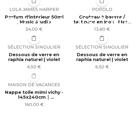
LOLA JAMES HARPER
POPOLO
OU À LA PISCINE!
Parfum d'intérieur 50ml
Couteau à beurre /
| Music Studio
tartineur en inox ◦ Mare
Rose
Prix
Prix
54,00 €
13,80 €
SÉLECTION SINGULIER
SÉLECTION SINGULIER
Dessous de verre en
Dessous de verre en
raphia naturel | violet
raphia naturel | violet
Prix
Prix
6,50 €
6,50 €
MAISON DE VACANCES
Nappe toile mimi vichy ◦
145x240cm｜
Blush/bourdon noir
Prix
160,00 €