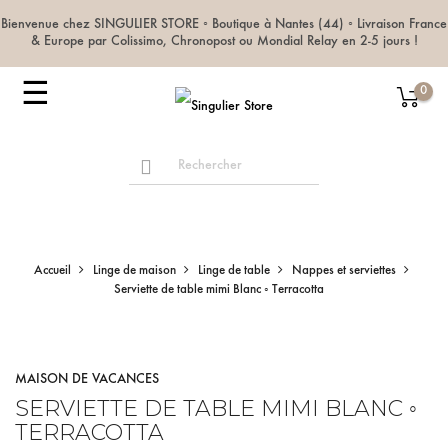
Bienvenue chez SINGULIER STORE ◦ Boutique à Nantes (44) ◦ Livraison France
& Europe par Colissimo, Chronopost ou Mondial Relay en 2-5 jours !
Basculer
☰
0
la
navigation
Accueil
Linge de maison
Linge de table
Nappes et serviettes
Serviette de table mimi Blanc ◦ Terracotta
MAISON DE VACANCES
SERVIETTE DE TABLE MIMI BLANC ◦
TERRACOTTA