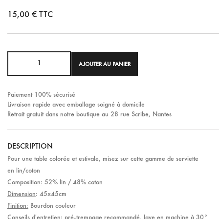
15,00 €
TTC
AJOUTER AU PANIER
Paiement 100% sécurisé
Livraison rapide avec emballage soigné à domicile
Retrait gratuit dans notre boutique au 28 rue Scribe, Nantes
DESCRIPTION
Pour une table colorée et estivale, misez sur cette gamme de serviette
en lin/coton
Composition:
52% lin / 48% coton
Dimension
: 45x45cm
Finition:
Bourdon couleur
Conseils d'entretien:
pré-trempage recommandé, lave en machine à 30°