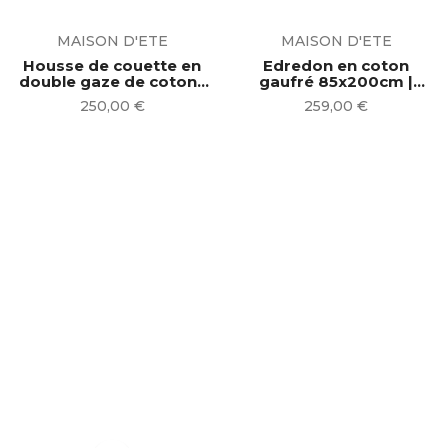
MAISON D'ETE
MAISON D'ETE
Housse de couette en
Edredon en coton
double gaze de coton ◦
gaufré 85x200cm |
grège | 2...
Cannelle
Prix
Prix
250,00 €
259,00 €