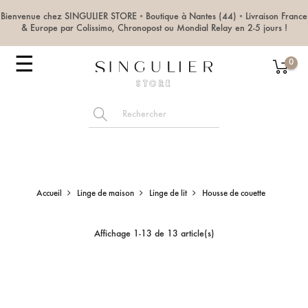
Bienvenue chez SINGULIER STORE ◦ Boutique à Nantes (44) ◦ Livraison France
& Europe par Colissimo, Chronopost ou Mondial Relay en 2-5 jours !
Basculer
☰
0
la
navigation
Accueil
Linge de maison
Linge de lit
Housse de couette
Affichage 1-13 de 13 article(s)