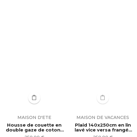
MAISON D'ETE
MAISON DE VACANCES
Housse de couette en
Plaid 140x250cm en lin
double gaze de coton ◦
lavé vice versa frangé |
cuivre poli |...
Bois de rose