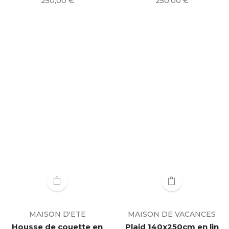
Prix
Prix
250,00 €
250,00 €
MAISON D'ETE
MAISON DE VACANCES
Housse de couette en
Plaid 140x250cm en lin