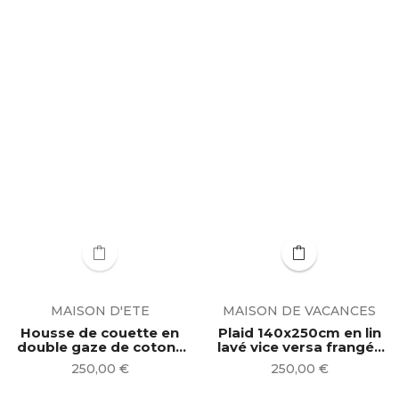
MAISON D'ETE
MAISON DE VACANCES
Housse de couette en
Plaid 140x250cm en lin
double gaze de coton ◦
lavé vice versa frangé |
bleu minéral...
Butter
Prix
Prix
250,00 €
250,00 €