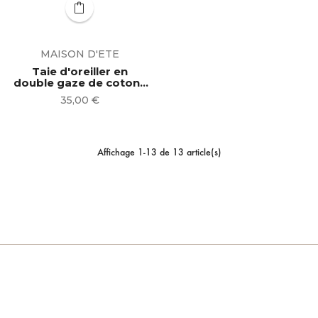
MAISON D'ETE
Taie d'oreiller en
double gaze de coton ◦
curry | 2 tailles
Prix
35,00 €
Affichage 1-13 de 13 article(s)