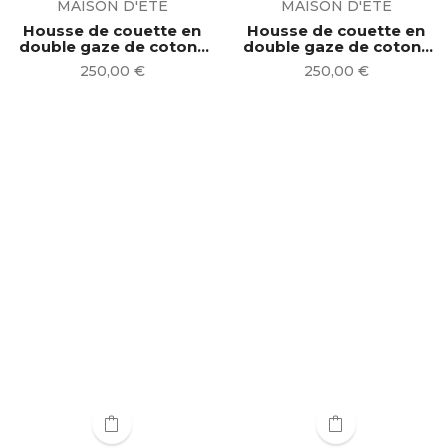
MAISON D'ETE
MAISON D'ETE
Housse de couette en
Housse de couette en
double gaze de coton ◦
double gaze de coton ◦
milk | 2 tailles
ciment | 2...
Prix
Prix
250,00 €
250,00 €