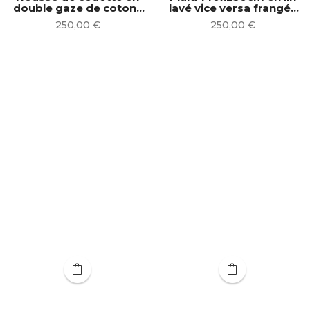
double gaze de coton ◦
lavé vice versa frangé |
rose poudrée...
Nude
Prix
Prix
250,00 €
250,00 €