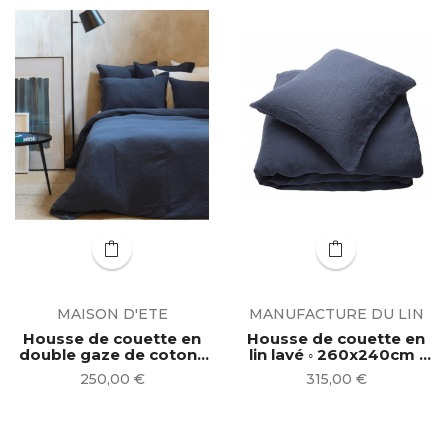
MAISON D'ETE
MANUFACTURE DU LIN
Housse de couette en
Housse de couette en
double gaze de coton ◦
lin lavé ◦ 260x240cm |
bleu nuit | 2...
Indigo
Prix
Prix
250,00 €
315,00 €