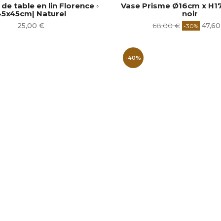
 de table en lin Florence ◦
Vase Prisme Ø16cm x H17
45x45cm| Naturel
noir
Prix
Prix
Prix
25,00 €
68,00 €
47,60
-30%
de
base
-40%