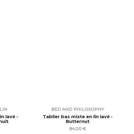
LIN
BED AND PHILOSOPHY
n lavé ◦
Tablier bas mixte en lin lavé ◦
leu nuit
Butternut
Prix
84,00 €