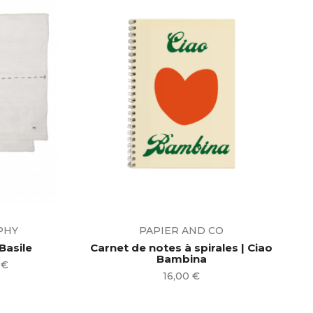
PHY
PAPIER AND CO
 Basile
Carnet de notes à spirales | Ciao
Bambina
 €
Prix
16,00 €