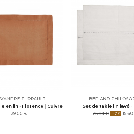
EXANDRE TURPAULT
BED AND PHILOSO
e en lin ◦ Florence | Cuivre
Set de table lin lavé ◦
Prix
Prix
Prix
29,00 €
26,00 €
15,60
-40%
de
base