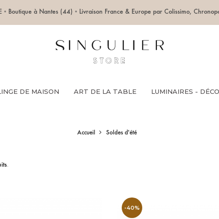
 Boutique à Nantes (44) ◦ Livraison France & Europe par Colissimo, Chronopos
LINGE DE MAISON
ART DE LA TABLE
LUMINAIRES - DÉC
Accueil
Soldes d'été
its
.
-40%