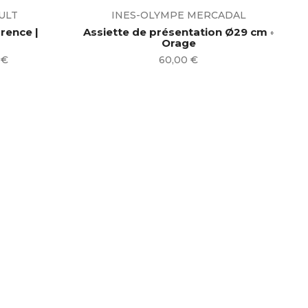
ULT
INES-OLYMPE MERCADAL
orence |
Assiette de présentation Ø29 cm ◦
Orage
Prix
 €
60,00 €