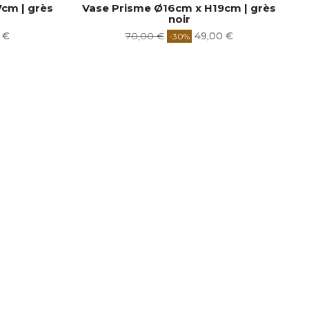
cm | grès
Vase Prisme Ø16cm x H19cm | grès
noir
Prix
Prix
 €
70,00 €
49,00 €
-30%
de
base