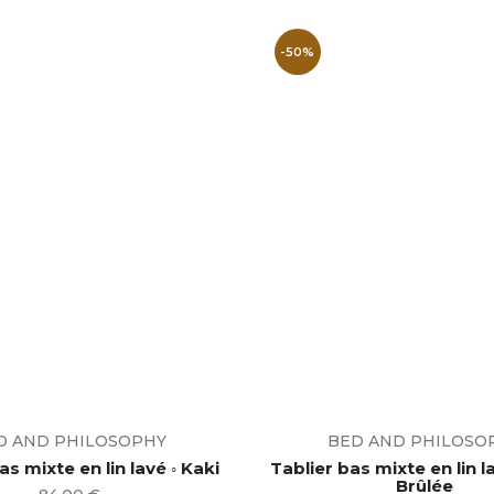
-50%
D AND PHILOSOPHY
BED AND PHILOSO
as mixte en lin lavé ◦ Kaki
Tablier bas mixte en lin l
Brûlée