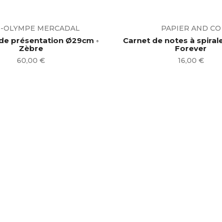
S-OLYMPE MERCADAL
PAPIER AND CO
 de présentation Ø29cm ◦
Carnet de notes à spirale
Zèbre
Forever
Prix
Prix
60,00 €
16,00 €