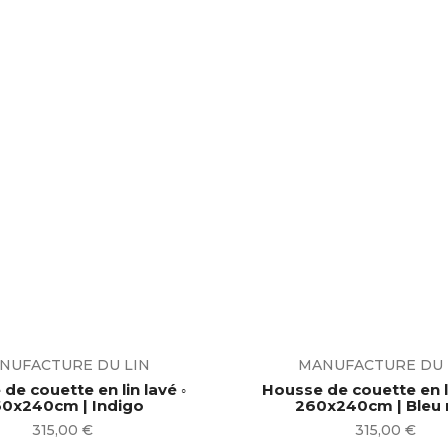
NUFACTURE DU LIN
MANUFACTURE DU 
de couette en lin lavé ◦
Housse de couette en li
0x240cm | Indigo
260x240cm | B
Prix
Prix
315,00 €
315,00 €