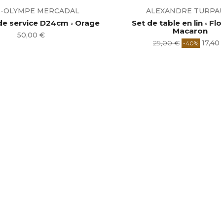
S-OLYMPE MERCADAL
ALEXANDRE TURPA
de service D24cm ◦ Orage
Set de table en lin ◦ Fl
Macaron
Prix
50,00 €
Prix
Prix
29,00 €
17,40
-40%
de
base