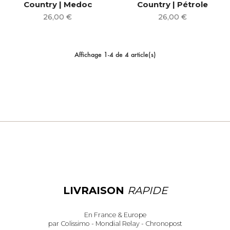
Country | Medoc
Country | Pétrole
Prix
Prix
26,00 €
26,00 €
Affichage 1-4 de 4 article(s)
LIVRAISON
RAPIDE
En France & Europe
par Colissimo - Mondial Relay - Chronopost