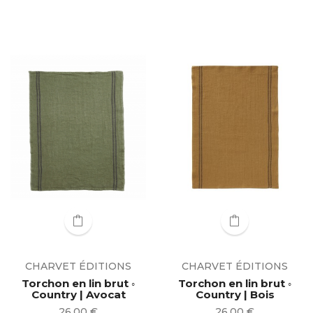
CHARVET ÉDITIONS
CHARVET ÉDITIONS
Torchon en lin brut ◦
Torchon en lin brut ◦
Country | Avocat
Country | Bois
Prix
Prix
26,00 €
26,00 €