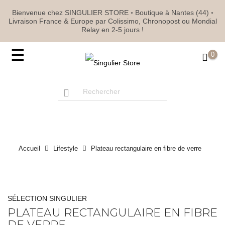
Bienvenue chez SINGULIER STORE ◦ Boutique à Nantes (44) ◦
Livraison France & Europe par Colissimo, Chronopost ou Mondial
Relay en 2-5 jours !
Basculer
☰
0
la
navigation
Accueil
Lifestyle
Plateau rectangulaire en fibre de verre
SÉLECTION SINGULIER
PLATEAU RECTANGULAIRE EN FIBRE
DE VERRE