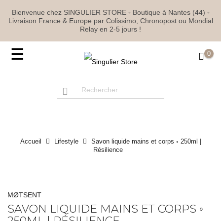
Bienvenue chez SINGULIER STORE ◦ Boutique à Nantes (44) ◦
Livraison France & Europe par Colissimo, Chronopost ou Mondial
Relay en 2-5 jours !
Basculer
☰
0
la
navigation
Accueil
Lifestyle
Savon liquide mains et corps ◦ 250ml |
Résilience
MØTSENT
SAVON LIQUIDE MAINS ET CORPS ◦
250ML | RÉSILIENCE