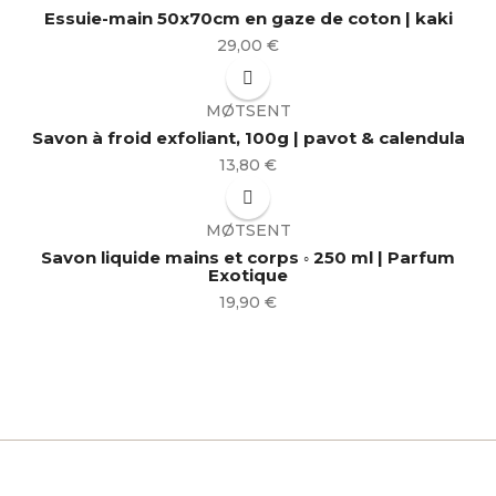
Essuie-main 50x70cm en gaze de coton | kaki
Prix
29,00 €
MØTSENT
Savon à froid exfoliant, 100g | pavot & calendula
Prix
13,80 €
MØTSENT
Savon liquide mains et corps ◦ 250 ml | Parfum
Exotique
Prix
19,90 €