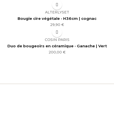
ALTERLYSET
Bougie cire végétale ◦ H36cm | cognac
Prix
29,90 €
COSIN PARIS
Duo de bougeoirs en céramique ◦ Ganache | Vert
Prix
200,00 €