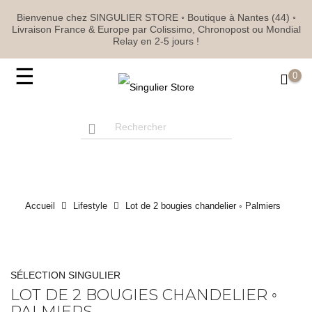
Bienvenue chez SINGULIER STORE ◦ Boutique à Nantes (44) ◦
Livraison France & Europe par Colissimo, Chronopost ou Mondial
Relay en 2-5 jours !
Basculer
☰
0
la
navigation
Accueil
Lifestyle
Lot de 2 bougies chandelier ◦ Palmiers
SÉLECTION SINGULIER
LOT DE 2 BOUGIES CHANDELIER ◦
PALMIERS