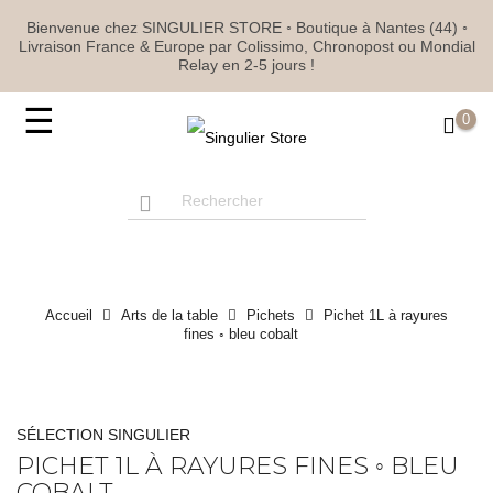
Bienvenue chez SINGULIER STORE ◦ Boutique à Nantes (44) ◦
Livraison France & Europe par Colissimo, Chronopost ou Mondial
Relay en 2-5 jours !
Basculer
☰
0
la
navigation
Accueil
Arts de la table
Pichets
Pichet 1L à rayures
fines ◦ bleu cobalt
SÉLECTION SINGULIER
PICHET 1L À RAYURES FINES ◦ BLEU
COBALT