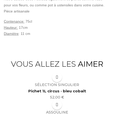
pour vos fleurs, ou comme pot à ustensiles dans votre cuisine.
Pièce artisanale
Contenance:
75cl
Hauteur:
17cm
Diamètre
:
11 cm
VOUS ALLEZ LES
AIMER
SÉLECTION SINGULIER
Pichet 1L circus ◦ bleu cobalt
Prix
52,00 €
ASSOULINE