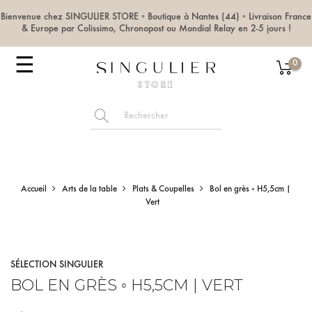
Bienvenue chez SINGULIER STORE ◦ Boutique à Nantes (44) ◦ Livraison France
& Europe par Colissimo, Chronopost ou Mondial Relay en 2-5 jours !
Basculer
☰
0
la
navigation
Accueil
Arts de la table
Plats & Coupelles
Bol en grès ◦ H5,5cm |
Vert
SÉLECTION SINGULIER
BOL EN GRÈS ◦ H5,5CM | VERT