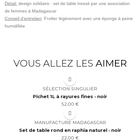
Détail:
design solidaire : set de table tressé par une association
de femmes à Madagascar
Conseil d'entretien
:
Frotter légèrement avec une éponge à peine
humidifiée
VOUS ALLEZ LES
AIMER
SÉLECTION SINGULIER
Pichet 1L à rayures fines ◦ noir
Prix
52,00 €
MANUFACTURE MADAGASCAR
Set de table rond en raphia naturel ◦ noir
Prix
22,00 €