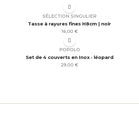
SÉLECTION SINGULIER
Tasse à rayures fines H8cm | noir
Prix
16,00 €
POPOLO
Set de 4 couverts en Inox ◦ léopard
Prix
29,00 €