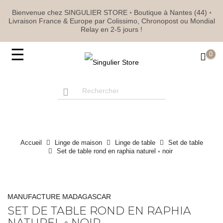
Bienvenue chez SINGULIER STORE ◦ Boutique à Nantes (44) ◦
Livraison France & Europe par Colissimo, Chronopost ou Mondial
Relay en 2-5 jours !
Basculer
☰
0
la
navigation
Accueil
Linge de maison
Linge de table
Set de table
Set de table rond en raphia naturel ◦ noir
MANUFACTURE MADAGASCAR
SET DE TABLE ROND EN RAPHIA
NATUREL ◦ NOIR