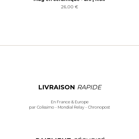
Prix
26,00 €
LIVRAISON
RAPIDE
En France & Europe
par Colissimo - Mondial Relay - Chronopost