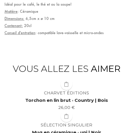
Idéal pour le café, le thé et ou la soupe!
Matière
: Céramique
Dimensions
:
6,5cm x ø 10 cm
Contenant:
20cl
Conseil d'entretien
: compatible lave-vaisselle et micro-ondes
VOUS ALLEZ LES
AIMER
CHARVET ÉDITIONS
Torchon en lin brut ◦ Country | Bois
Prix
26,00 €
SÉLECTION SINGULIER
Mug en céramique ◦ uni | Noir