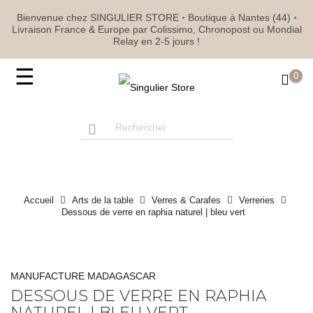
Bienvenue chez SINGULIER STORE ◦ Boutique à Nantes (44) ◦
Livraison France & Europe par Colissimo, Chronopost ou Mondial
Relay en 2-5 jours !
Basculer
☰
0
la
navigation
Accueil
Arts de la table
Verres & Carafes
Verreries
Dessous de verre en raphia naturel | bleu vert
MANUFACTURE MADAGASCAR
DESSOUS DE VERRE EN RAPHIA
NATUREL | BLEU VERT