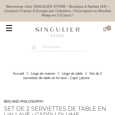
Bienvenue chez SINGULIER STORE ◦ Boutique à Nantes (44) ◦
Livraison France & Europe par Colissimo, Chronopost ou Mondial
Relay en 2-5 jours !
Basculer
☰
0
la
navigation
Accueil
Linge de maison
Linge de table
Set de 2
serviettes de table en lin lavé ◦ Capri | plume
BED AND PHILOSOPHY
SET DE 2 SERVIETTES DE TABLE EN
LIN LAVÉ ◦ CAPRI | PLUME