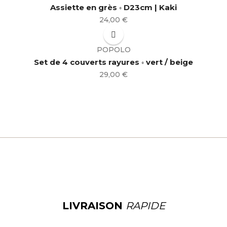
Assiette en grès ◦ D23cm | Kaki
Prix
24,00 €
POPOLO
Set de 4 couverts rayures ◦ vert / beige
Prix
29,00 €
LIVRAISON
RAPIDE